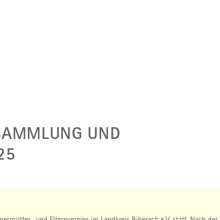
RSAMMLUNG UND
25
esmütter- und Elternvereins im Landkreis Biberach e.V. statt. Nach de